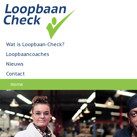
Jump to navigation
H
o
o
f
d
m
Wat is Loopbaan-Check?
e
Loopbaancoaches
n
u
Nieuws
Contact
Home
U
bent
hier