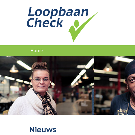
Home
U
bent
hier
Nieuws