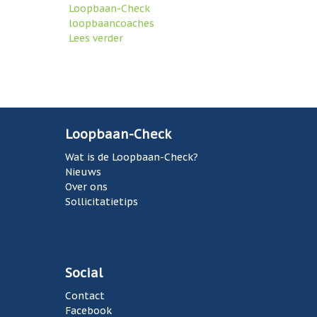
Loopbaan-Check
:
loopbaancoaches
n
Lees verder
o
i
v
e
e
u
r
P
w
L
l
a
o
o
o
Loopbaan-Check
g
g
p
o
Wat is de Loopbaan-Check?
b
i
,
Nieuws
a
n
n
Over ons
a
i
Sollicitatietips
n
e
a
-
u
C
'
w
h
e
s
e
w
Social
c
e
k
Contact
b
z
Facebook
s