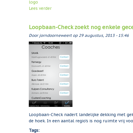
a
v
logo
n
i
Lees verder
o
-
a
v
C
w
e
h
e
Loopbaan-Check zoekt nog enkele gecer
r
e
b
L
Door
jorndoorneweert
op
29 augustus, 2013 - 15:46
c
s
o
k
i
o
A
t
p
n
e
b
d
a
r
a
o
n
i
-
d
C
h
e
c
k
Loopbaan-Check nadert landelijke dekking met ge
2
de hoek. In een aantal regio's is nog ruimte vrij v
.
Tags:
0