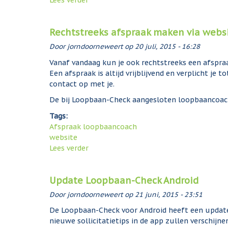
Lees verder
o
v
e
Rechtstreeks afspraak maken via webs
r
L
Door
jorndoorneweert
op
20 juli, 2015 - 16:28
o
Vanaf vandaag kun je ook rechtstreeks een afspra
o
Een afspraak is altijd vrijblijvend en verplicht je
p
contact op met je.
b
a
De bij Loopbaan-Check aangesloten loopbaancoache
a
Tags:
n
Afspraak loopbaancoach
-
website
C
Lees verder
o
h
v
e
e
c
Update Loopbaan-Check Android
r
k
R
w
Door
jorndoorneweert
op
21 juni, 2015 - 23:51
e
e
De Loopbaan-Check voor Android heeft een update 
c
r
nieuwe sollicitatietips in de app zullen verschij
h
k