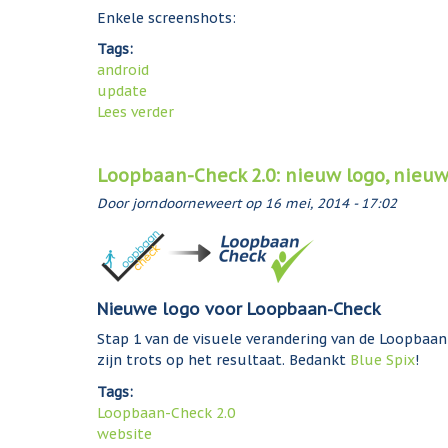
t
t
Enkele screenshots:
s
s
Tags:
t
a
android
r
m
update
e
e
Lees verder
o
e
n
v
k
m
e
s
e
Loopbaan-Check 2.0: nieuw logo, nieu
r
a
t
U
f
Door
jorndoorneweert
R
op
16 mei, 2014 - 17:02
p
s
O
d
p
C
a
r
.
t
a
n
e
a
Nieuwe logo voor Loopbaan-Check
l
L
k
Stap 1 van de visuele verandering van de Loopbaa
o
m
zijn trots op het resultaat. Bedankt
Blue Spix
!
o
a
p
k
Tags:
b
e
Loopbaan-Check 2.0
a
n
website