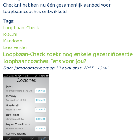
Check.nl hebben nu één gezamenlijk aanbod voor
loopbaancoaches ontwikkeld.
Tags:
Loopbaan-Check
ROC.nl
Kandoen
Lees verder
o
Loopbaan-Check zoekt nog enkele gecertificeerde
v
loopbaancoaches. Iets voor jou?
e
r
Door
jorndoorneweert
op
29 augustus, 2013 - 15:46
L
o
o
p
b
a
a
n
-
C
h