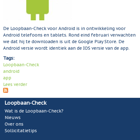
o
d
p
e
b
G
a
o
a
De Loopbaan-Check voor Android is in ontwikkeling voor
o
n
Android telefoons en tablets. Rond eind februari verwachten
g
-
we dat hij te downloaden is uit de Google Play Store. De
l
C
Android versie wordt identiek aan de IOS versie van de app.
e
h
Tags:
P
e
Loopbaan-Check
l
c
android
a
k
app
y
i
Lees verder
o
s
n
v
t
d
e
o
e
Loopbaan-Check
r
r
p
L
Wat is de Loopbaan-Check?
e
e
o
Nieuws
.
r
o
Over ons
s
p
Sollicitatietips
b