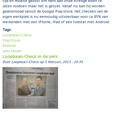
tijd en moeite gekost om hem aan onze strenge eisen te
e
a
laten voldoen maar het is gelukt. Vanaf nu kan hij worden
c
n
gedownload vanuit de Google Play store. Het checken van de
e
d
eigen werkplek is nu eenvoudig uitvoerbaar voor ca 85% van
r
e
werkenden met een iPhone, iPad of een toestel met Android.
t
r
i
Tags:
w
f
Loopbaan-Check
e
i
Play Store
r
c
android
k
e
Lees verder
o
1
Loopbaan-Check in de pers
e
v
7
r
e
Door
Loopbaan-Check
op
5 februari, 2013 - 20:39
j
d
r
u
e
A
n
l
n
i
o
d
o
r
p
o
b
i
a
d
a
-