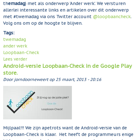
th
emadag
) met als onderwerp 'Ander werk'. We versturen
l
-
allerlei interessante links en artikelen over dit onderwerp
C
met #twemadag via ons Twitter account
@loopbaancheck
.
h
Volg ons om op de hoogte te blijven.
e
c
Tags:
k
twemadag
z
ander werk
o
Loopbaan-Check
e
Lees verder
o
k
Android-versie Loopbaan-Check in de Google Play
v
t
store.
e
n
r
Door
jorndoorneweert
op
25 maart, 2013 - 20:16
o
#
g
T
e
w
n
e
k
m
e
a
l
d
Mijlpaal!!! We zijn apetrots want de Android-versie van de
e
a
Loopbaan-Check is klaar. Het heeft de programmeurs enige
g
g