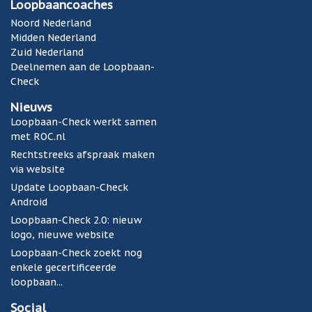
Loopbaancoaches
a
a
Noord Nederland
n
Midden Nederland
-
Zuid Nederland
C
Deelnemen aan de Loopbaan-
h
Check
e
Nieuws
c
Loopbaan-Check werkt samen
k
met ROC.nl
a
p
Rechtstreeks afspraak maken
p
via website
v
Update Loopbaan-Check
o
Android
o
Loopbaan-Check 2.0: nieuw
r
logo, nieuwe website
A
Loopbaan-Check zoekt nog
n
enkele gecertificeerde
d
loopbaan...
r
o
Social