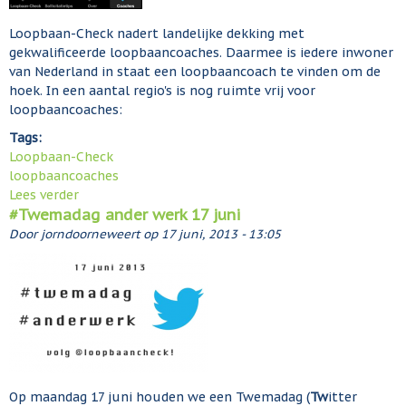
e
Loopbaan-Check nadert landelijke dekking met
c
gekwalificeerde loopbaancoaches. Daarmee is iedere inwoner
k
van Nederland in staat een loopbaancoach te vinden om de
w
hoek. In een aantal regio's is nog ruimte vrij voor
e
loopbaancoaches:
r
k
Tags:
t
Loopbaan-Check
s
loopbaancoaches
a
Lees verder
o
m
#Twemadag ander werk 17 juni
v
e
e
Door
jorndoorneweert
op
17 juni, 2013 - 13:05
n
r
m
L
e
o
t
o
R
p
O
b
C
a
.
a
Op maandag 17 juni houden we een Twemadag (
Tw
itter
n
n