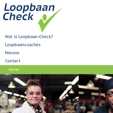
Jump to navigation
H
o
o
f
d
m
Wat is Loopbaan-Check?
e
Loopbaancoaches
n
u
Nieuws
Contact
Home
U
bent
hier