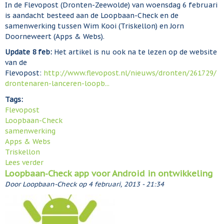
n
v
In de Flevopost (Dronten-Zeewolde) van woensdag 6 februari
c
e
is aandacht besteed aan de Loopbaan-Check en de
o
r
samenwerking tussen Wim Kooi (Triskellon) en Jorn
a
s
Doorneweert (Apps & Webs).
c
i
Update 8 feb:
Het artikel is nu ook na te lezen op de website
h
e
van de
e
L
Flevopost:
http://www.flevopost.nl/nieuws/dronten/261729/
s
o
drontenaren-lanceren-loopb...
.
o
I
p
Tags:
e
b
Flevopost
t
a
Loopbaan-Check
s
a
samenwerking
v
n
Apps & Webs
o
-
Triskellon
o
C
Lees verder
o
r
h
Loopbaan-Check app voor Android in ontwikkeling
v
j
e
e
Door
Loopbaan-Check
op
4 februari, 2013 - 21:34
o
c
r
u
k
L
?
i
o
n