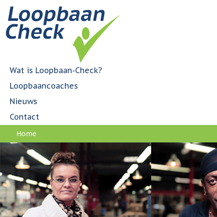
Jump to navigation
H
o
o
f
d
m
Wat is Loopbaan-Check?
e
Loopbaancoaches
n
u
Nieuws
Contact
Home
U
bent
hier