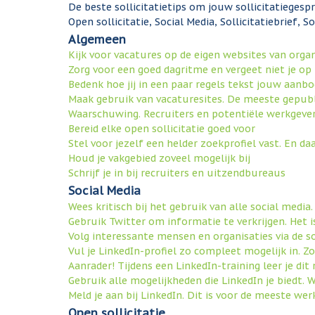
De beste sollicitatietips om jouw sollicitatiegesp
Open sollicitatie, Social Media, Sollicitatiebrief, S
Algemeen
Kijk voor vacatures op de eigen websites van organ
Zorg voor een goed dagritme en vergeet niet je op
Bedenk hoe jij in een paar regels tekst jouw aanb
Maak gebruik van vacaturesites. De meeste gepubli
Waarschuwing. Recruiters en potentiële werkgevers
Bereid elke open sollicitatie goed voor
Stel voor jezelf een helder zoekprofiel vast. En d
Houd je vakgebied zoveel mogelijk bij
Schrijf je in bij recruiters en uitzendbureaus
Social Media
Wees kritisch bij het gebruik van alle social medi
Gebruik Twitter om informatie te verkrijgen. Het 
Volg interessante mensen en organisaties via de s
Vul je LinkedIn-profiel zo compleet mogelijk in. Zo
Aanrader! Tijdens een LinkedIn-training leer je di
Gebruik alle mogelijkheden die LinkedIn je biedt. 
Meld je aan bij LinkedIn. Dit is voor de meeste 
Open sollicitatie