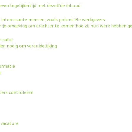
even tegelijkertijd met dezelfde inhoud!
 interessante mensen, zoals potentiële werkgevers
n je omgeving om erachter te komen hoe zij hun werk hebben g
nisatie
dien nodig om verduidelijking
formatie
.
nders controleren
e vacature