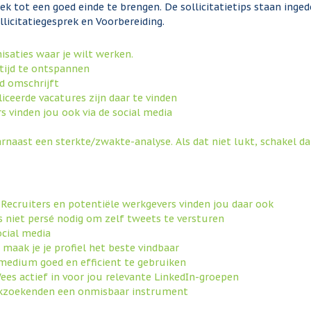
rek tot een goed einde te brengen. De sollicitatietips staan inge
ollicitatiegesprek en Voorbereiding.
isaties waar je wilt werken.
 tijd te ontspannen
od omschrijft
ceerde vacatures zijn daar te vinden
 vinden jou ook via de social media
aarnaast een sterkte/zwakte-analyse. Als dat niet lukt, schakel 
a. Recruiters en potentiële werkgevers vinden jou daar ook
is niet persé nodig om zelf tweets te versturen
ocial media
 maak je je profiel het beste vindbaar
t medium goed en efficient te gebruiken
Wees actief in voor jou relevante LinkedIn-groepen
werkzoekenden een onmisbaar instrument