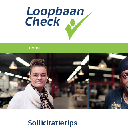
Home
U
bent
hier
Sollicitatietips