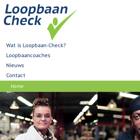
Jump to navigation
H
o
o
f
d
m
Wat is Loopbaan-Check?
e
Loopbaancoaches
n
u
Nieuws
Contact
Home
U
bent
hier