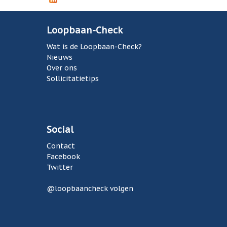
v
e
r
Loopbaan-Check
L
o
Wat is de Loopbaan-Check?
o
Nieuws
p
Over ons
b
Sollicitatietips
a
a
n
-
C
Social
h
Contact
e
Facebook
c
Twitter
k
z
@loopbaancheck volgen
o
e
k
t