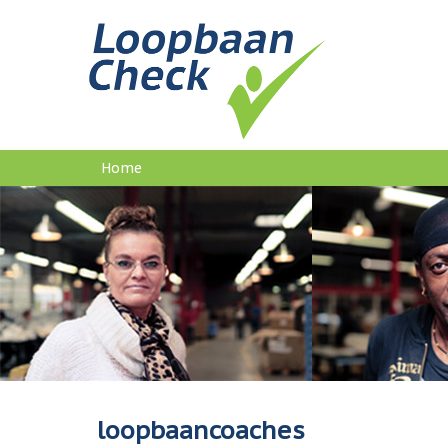
Home
U
bent
hier
loopbaancoaches