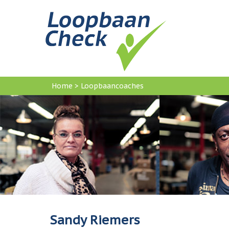
Home
>
Loopbaancoaches
U
bent
hier
Sandy Riemers