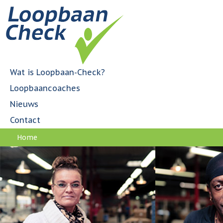
Jump to navigation
H
o
o
f
d
m
Wat is Loopbaan-Check?
e
Loopbaancoaches
n
u
Nieuws
Contact
Home
U
bent
hier